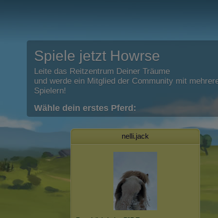
Spiele jetzt Howrse
Leite das Reitzentrum Deiner Träume
und werde ein Mitglied der Community mit mehrere
Spielern!
Wähle dein erstes Pferd:
nelli.jack