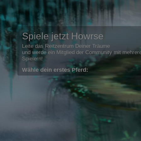
Spiele jetzt Howrse
Leite das Reitzentrum Deiner Träume
und werde ein Mitglied der Community mit mehrere
Spielern!
Wähle dein erstes Pferd: