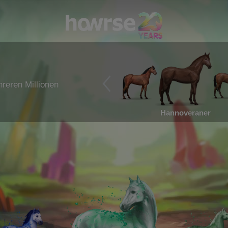
reren Millionen
Hannoveraner