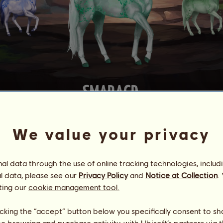
SMARAGD
 Stute
, deren Fähigkeiten Du
mit Hilfe von Pässen
verbessern k
We value your privacy
aren und dann
Topas
zur Welt bringen.
ft werden.
l data through the use of online tracking technologies, includ
mit Hilfe von Pässen
verbessern.
l data, please see our
Privacy Policy
and
Notice at Collection
.
 anzeigen
ting our
cookie management tool.
licking the “accept” button below you specifically consent to s
me browsing and purchase activity, with Ubisoft’s partners via t