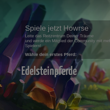
Spiele jetzt Howrse
Leite das Reitzentrum Deiner Träume
und werde ein Mitglied der Community mit meh
Spielern!
Wähle dein erstes Pferd:
Edelsteinpferde