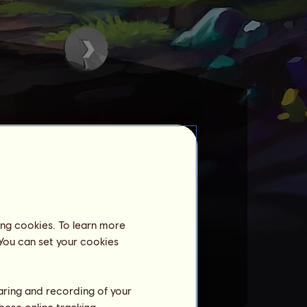
annst.
ing cookies. To learn more
 You can set your cookies
haring and recording of your
hese online tracking