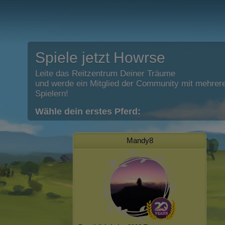
Spiele jetzt Howrse
Leite das Reitzentrum Deiner Träume
und werde ein Mitglied der Community mit mehrere
Spielern!
Wähle dein erstes Pferd:
Mandy8