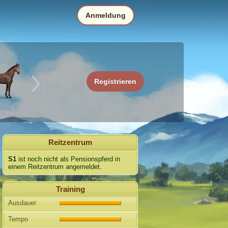
Anmeldung
Registrieren
Reitzentrum
S1
ist noch nicht als Pensionspferd in
einem Reitzentrum angemeldet.
Training
Ausdauer
Tempo