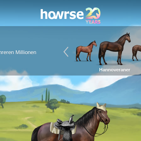
reren Millionen
Hannoveraner