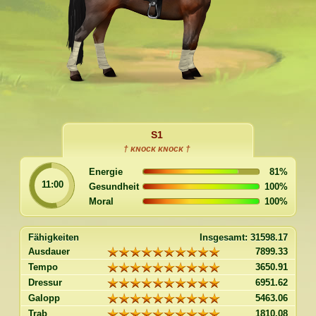
S1
† ᴋɴᴏᴄᴋ ᴋɴᴏᴄᴋ †
Energie
81
%
11:00
Gesundheit
100
%
Moral
100
%
Fähigkeiten
Insgesamt:
31598.17
Ausdauer
7899.33
Tempo
3650.91
Dressur
6951.62
Galopp
5463.06
Trab
1810.08