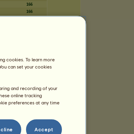
166
166
166
166
166
ing cookies. To learn more
Tage
 You can set your cookies
2.309
2.309
2.309
haring and recording of your
2.308
hese online tracking
2.308
ookie preferences at any time
2.307
2.307
2.307
2.306
cline
Accept
2.306