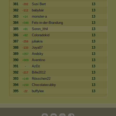
381
Susi Bert
13
-202
382
babybär
13
-112
383
monster-a
13
+14
384
Fels-in-der-Brandung
13
+348
385
Soron_Ithil
13
+91
386
Coloradokid
13
+92
387
juliakra
13
-259
388
Joya07
13
-133
389
Andsky
13
+357
390
Aventino
13
+909
391
-
AzDz
13
392
Bille2012
13
-217
393
Rösschen22
13
+148
394
Chocolatecubby
13
+150
395
buffylee
13
-22