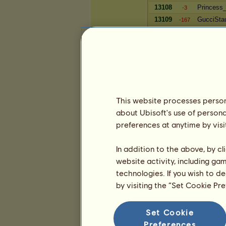
13108
Princess
-3
13109
GucciSta
-167
13110
Isa0410
-4
13111
Emyyy
-4
13112
Franzipu
-4
Reichtum
This website processes persona
Spieler
about Ubisoft's use of persona
16443
Schnuffin
-1436
preferences at anytime by visi
16444
Blondiy *-
-4
16445
valeroche
-4
In addition to the above, by c
16446
Züro10
-996
website activity, including ga
16447
azriel23
+4
technologies. If you wish to d
16448
DOMIQU
-6
by visiting the “Set Cookie Pr
16449
Evo92
-6
16450
Amaliez9
-6
16451
clavonel
Set Cookie
-1
16452
Soron_Ithi
Preferences
-4