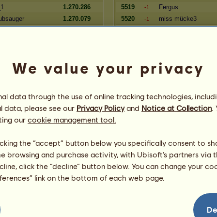
_1
1.270.286
5519
Fergus
-1
ubsauger
1.270.079
5520
miss mücke3
-1
1.269.958
5521
~Dein Kätzchen~
-1
1.269.857
5522
windyso
-1
ps94
1.269.716
5523
Coloso
-1
We value your privacy
Zugehörigkeit
l data through the use of online tracking technologies, includ
Reserve
Spieler
l data, please see our
Privacy Policy
and
Notice at Collection
.
ger
1.821.297
6010
Breezy
+4
ting our
cookie management tool.
*
1.821.233
6011
Bolero98
-1
n
1.821.036
6012
Bonny_
-1
licking the “accept” button below you specifically consent to s
1.820.853
6013
dragonfan
-1
me browsing and purchase activity, with Ubisoft’s partners via t
1.820.598
6014
Heartbeat♥
-1
ecline, click the “decline” button below. You can change your c
EZ6
1.820.338
6015
tinkerbell1996
=
eferences” link on the bottom of each web page.
1.820.119
6016
Ziegen-Jule
+1
4
1.819.804
6017
Maddy2704
+2
1.819.515
6018
Fine5
-2
De
l
1.819.485
6019
Soron_Ithil
+4