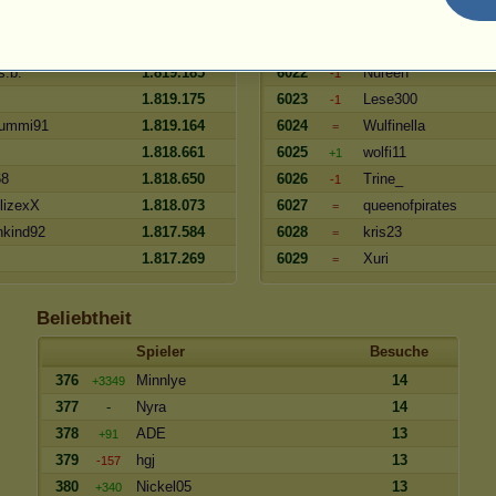
 Mean
1.819.446
6020
Ghostrider02
-2
0
1.819.335
6021
DLM
-1
s.b.
1.819.185
6022
Nureen
-1
1.819.175
6023
Lese300
-1
lummi91
1.819.164
6024
Wulfinella
=
1.818.661
6025
wolfi11
+1
68
1.818.650
6026
Trine_
-1
lizexX
1.818.073
6027
queenofpirates
=
nkind92
1.817.584
6028
kris23
=
1.817.269
6029
Xuri
=
Beliebtheit
Spieler
Besuche
376
Minnlye
14
+3349
377
-
Nyra
14
378
ADE
13
+91
379
hgj
13
-157
380
Nickel05
13
+340