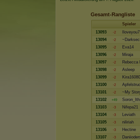
Gesamt-Rangliste
Spieler
13093
Iloveyou7
-2
13094
~Darksec
-2
13095
Eva14
-2
13096
Miraja
-2
13097
Rebecca 
-2
13098
Asleep
-2
13099
Kira1608
-2
13100
Apfelstru
-2
13101
~My Stor
-2
13102
Soron_Ithi
+49
13103
Nifepa21
-3
13104
Leviath
-3
13105
niliriah
-3
13106
Hectine
-3
13107
Daniioder
-3