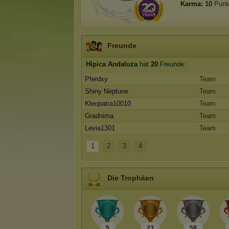
Karma:
10
Punk
Freunde
Hípica Andaluza
hat
20
Freunde:
Pferdxy
Team
Shiny Neptune
Team
Kleopatra10010
Team
Gradnima
Team
Levia1301
Team
1
2
3
4
Die Trophäen
5
23
58