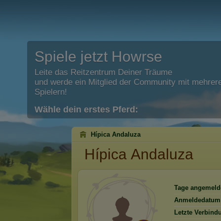
Spiele jetzt Howrse
Leite das Reitzentrum Deiner Träume
und werde ein Mitglied der Community mit mehrere
Spielern!
Wähle dein erstes Pferd:
Hípica Andaluza
Hípica Andaluza
Tage angemeld
Anmeldedatum
Letzte Verbind