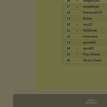
16
kangoo1001
=
17
anna8angel
=
18
Reinhard0219
=
19
Bulma
=
20
zora13
=
21
Not2break
=
22
mitasunke
=
23
gustav01
=
24
ajuna81
=
25
Poco Bueno
=
26
Nicole-Cherie
=