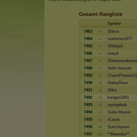
Gesamt-Rangliste
Spieler
7483
Shiiva
=
7484
suehorse1977
=
7485
XRahjaX
=
7486
mary6
=
7487
Shirkanundlanz
=
7488
Selle français
=
7489
ChaosPhoenix1
+7
7490
HaileyRose
-1
7491
Silke
-1
7492
kangoo1001
-1
7493
spongebob
-1
7494
Süße Mausiii
-1
7495
xLaura
-1
7496
SumiJepson
+6
7497
**Berenike**
+17