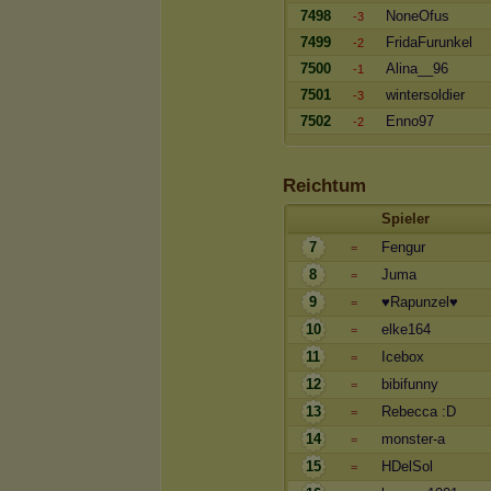
7498
NoneOfus
-3
7499
FridaFurunkel
-2
7500
Alina__96
-1
7501
wintersoldier
-3
7502
Enno97
-2
Reichtum
Spieler
7
Fengur
=
8
Juma
=
9
♥Rapunzel♥
=
10
elke164
=
11
Icebox
=
12
bibifunny
=
13
Rebecca :D
=
14
monster-a
=
15
HDelSol
=