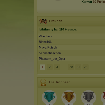
Karma:
10
Punkt
Freunde
bibifunny
hat
110
Freunde:
-Minchen-
Biene166
Maya Kutsch
Schneehäschen
Phantom_der_Oper
1
2
3
...
20
21
22
Die Trophäen