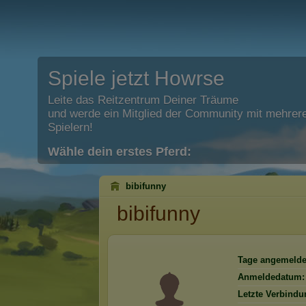
Spiele jetzt Howrse
Leite das Reitzentrum Deiner Träume
und werde ein Mitglied der Community mit mehrere
Spielern!
Wähle dein erstes Pferd:
bibifunny
bibifunny
Tage angemelde
Anmeldedatum:
Letzte Verbindu