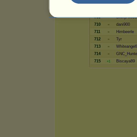
707
dusty09
=
708
Sabipli
=
709
ShinyArtic
=
710
dani900
=
711
Himbeerle
=
712
Tyr
=
713
Whiteangel
=
714
GNC_Hunte
=
715
Biscaya89
+1