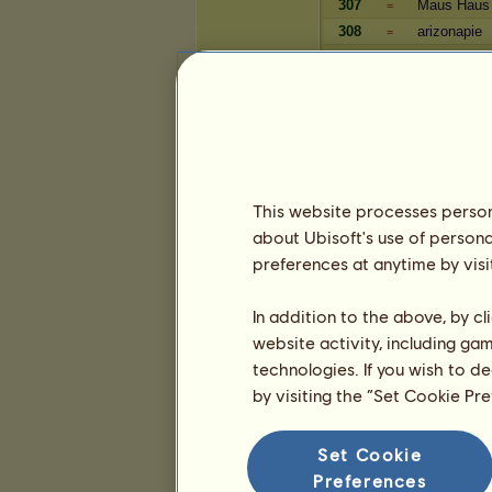
307
Maus Haus
=
308
arizonapie
=
309
Bodie
=
310
Gestüt La S
=
Reichtum
Spieler
This website processes persona
696
MissMicky
=
about Ubisoft's use of persona
697
Mattilein
=
preferences at anytime by visi
698
Salazar Sly
+4
699
Chesety-Ma
-1
In addition to the above, by c
700
Butterhase
-1
website activity, including ga
701
Nimoee
-1
technologies. If you wish to d
702
Dreililien
-1
by visiting the “Set Cookie Pr
703
_Vivian_
=
704
AmNi
=
705
Einodis
+1
Set Cookie
706
Wirbl
-1
Preferences