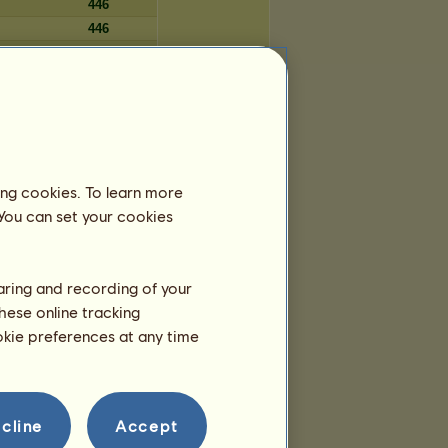
446
446
446
446
Tage
ing cookies. To learn more
6.537
 You can set your cookies
6.536
6.532
6.528
haring and recording of your
6.524
hese online tracking
6.520
ookie preferences at any time
6.515
6.515
6.514
6.506
cline
Accept
6.504