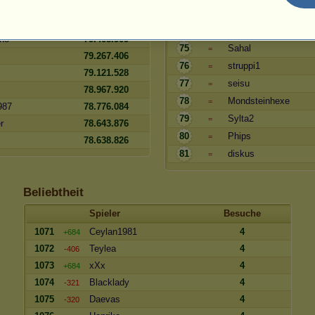
79.551.110
73
Benefiz
=
79.526.000
74
patial
=
uno
79.408.909
75
Sahal
=
79.267.406
76
struppi1
=
79.121.528
77
seisu
=
78.967.920
78
Mondsteinhexe
=
987
78.776.084
79
Sylta2
=
r
78.643.876
80
Phips
=
78.638.826
81
diskus
=
Beliebtheit
Spieler
Besuche
1071
Ceylan1981
4
+684
1072
Teylea
4
-406
1073
xXx
4
+684
1074
Blacklady
4
-321
1075
Daevas
4
-320