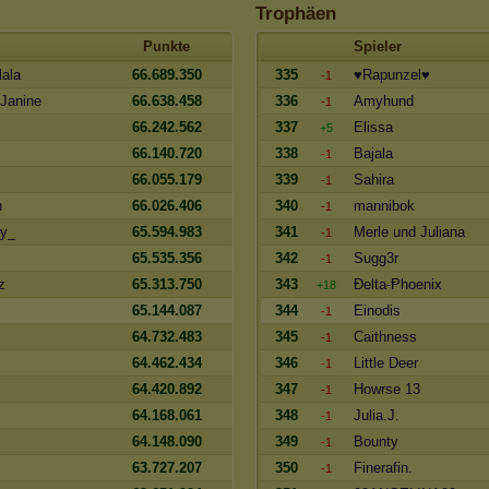
Trophäen
Punkte
Spieler
lala
66.689.350
335
♥Rapunzel♥
-1
nJanine
66.638.458
336
Amyhund
-1
66.242.562
337
Elissa
+5
66.140.720
338
Bajala
-1
66.055.179
339
Sahira
-1
h
66.026.406
340
mannibok
-1
y_
65.594.983
341
Merle und Juliana
-1
65.535.356
342
Sugg3r
-1
z
65.313.750
343
Ðelta-Ᵽhoenix
+18
65.144.087
344
Einodis
-1
64.732.483
345
Caithness
-1
64.462.434
346
Little Deer
-1
64.420.892
347
Howrse 13
-1
64.168.061
348
Julia.J.
-1
64.148.090
349
Bounty
-1
63.727.207
350
Finerafin.
-1