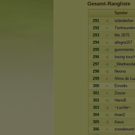
Gesamt-Rangliste
Spieler
291
isländerfan 
-1
292
Tierfreundi
=
293
Me 2675
=
294
allegra157
=
295
gummiente
+1
296
losing touc
-1
297
_Wednesda
+1
298
Neona
-1
299
Alma de Lu
=
300
Einodis
=
301
Zosse
=
302
HansB
+1
303
~Lucifer~
-1
304
tinari2
+1
305
Aava
-1
306
snowbound
=