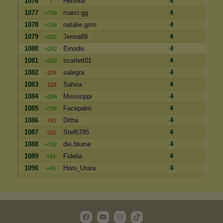
1076
-
Henrike
4
1077
marci.gg
4
+704
1078
natalie.gsm
4
+704
1079
Jenna89
4
+262
1080
Einodis
4
+262
1081
scarlett01
4
+262
1082
salegra
4
-324
1083
Sahira
4
-129
1084
Missisippi
4
+266
1085
Facepalm
4
+724
1086
Ditha
4
-742
1087
Steffi785
4
-251
1088
die.blume
4
+742
1089
Fidelia
4
+43
1090
Haru_Urara
4
+43