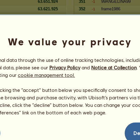
63.651.924
351
99ANGELINA99
-1
63.621.925
352
frame1986
-1
63.511.205
353
Shadow Moon
-1
illa
63.491.651
354
linti
-1
We value your privacy
Zugehörigkeit
Reserve
Spieler
l data through the use of online tracking technologies, includ
80.900.698
62
Farbenzwerg
=
l data, please see our
Privacy Policy
and
Notice at Collection
.
80.703.353
63
CallJS
=
ting our
cookie management tool.
therin
80.676.363
64
One-Winged Unicorn
=
dison
80.625.732
65
hottehüh
=
licking the “accept” button below you specifically consent to s
80.580.819
66
Hubabuba
=
me browsing and purchase activity, with Ubisoft’s partners via t
80.481.901
67
Nezumi 鼠
=
ecline, click the “decline” button below. You can change your c
80.414.830
68
Neffy
=
eferences” link on the bottom of each web page.
80.118.537
69
Stallausmister
=
80.053.053
70
Nils92
=
80.016.366
71
Einodis
=
De
79.961.296
72
goodi
=