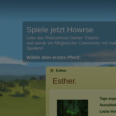
Spiele jetzt Howrse
Leite das Reitzentrum Deiner Träume
und werde ein Mitglied der Community mit meh
Spielern!
Wähle dein erstes Pferd:
Esther.
Esther.
Tage ange
Anmelded
Letzte Ve