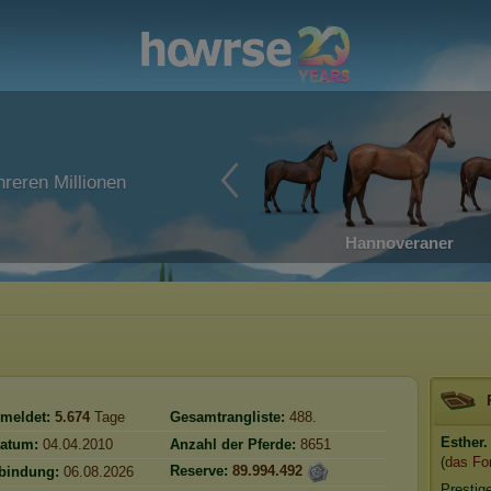
reren Millionen
Hannoveraner
meldet:
5.674
Tage
Gesamtrangliste:
488.
Esther.
atum:
04.04.2010
Anzahl der Pferde:
8651
(
das Fo
Reserve:
89.994.492
rbindung:
06.08.2026
Prestig