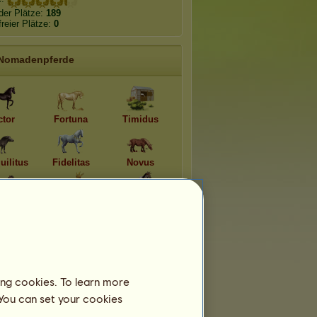
der Plätze:
189
freier Plätze:
0
Nomadenpferde
ctor
Fortuna
Timidus
uilitus
Fidelitas
Novus
han
Cápac
Harald
ing cookies. To learn more
 You can set your cookies