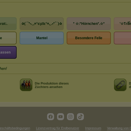
r໐t:.
✰(¯`*•.¸,¤°єʅɪƭє°¤,¸.•*´¯)✰
* ☆:*Hörnchen*.☆*
’☆Ƭɾმἶ
he
Mantel
Besondere Felle
Rassen
hen!
Die Produktion dieses
D
Züchters ansehen
d
eschäftsbedingungen
Lizenzvertrag für Endbenutzer
Impressum
Verwaltung von 