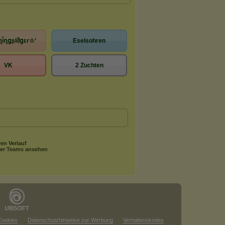
ղἶղցʂlმցεɾ☆’
Eselsohren
VK
2 Zuchten
en Verlauf
er Teams ansehen
Cookies
Datenschutzhinweise zur Werbung
Verhaltenskodex