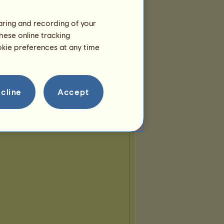
haring and recording of your
hese online tracking
ookie preferences at any time
cline
Accept