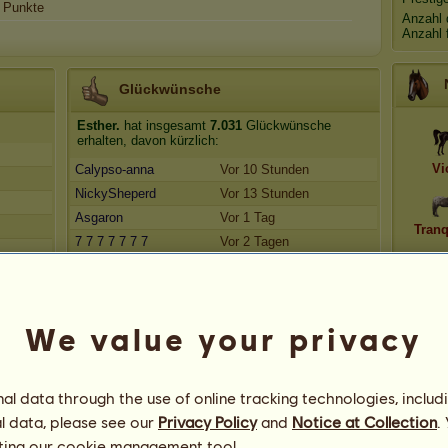
Punkte
Anzahl 
Anzahl 
Glückwünsche
Esther.
hat insgesamt
7.031
Glückwünsche
erhalten, davon kürzlich:
Vi
Calypso-anna
Vor 10 Stunden
NickySheperd
Vor 13 Stunden
Asgaron
Vor 1 Tag
Tranq
7 7 7 7 7 7 7
Vor 2 Tagen
*Bubble*
Vor 3 Tagen
K
We value your privacy
l data through the use of online tracking technologies, includ
l data, please see our
Privacy Policy
and
Notice at Collection
.
ting our
cookie management tool.