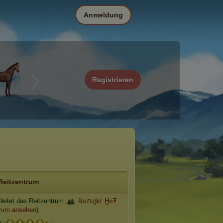
Anmeldung
Registrieren
Reitzentrum
leitet das Reitzentrum
Ʀ๏ภเɠєг Ӈ๏Ŧ
rum ansehen
).
e: