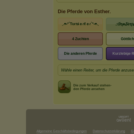
Die Pferde von Esther.
¸.♥•*´Ƭʊɾռɨｅɾℓｅɾ`*•♥.¸
.:Ɠຖค໓ēຖ๖
4 Zuchten
Göttlic
Die anderen Pferde
Kurzlebige 
Wähle einen Reiter, um die Pferde anzuse
Die zum Verkauf stehen-
den Pferde ansehen
Allgemeine Geschäftsbedingungen
Datenschutzerklärung
G