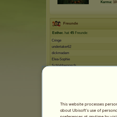
Karma:
10
Freunde
Esther.
hat
45
Freunde:
Cringe
undertaker62
dickmadam
Elea-Sophie
Schlabbergosch
1
2
3
...
7
8
9
Präsentation
This website processes persona
about Ubisoft's use of persona
preferences at anytime by visi