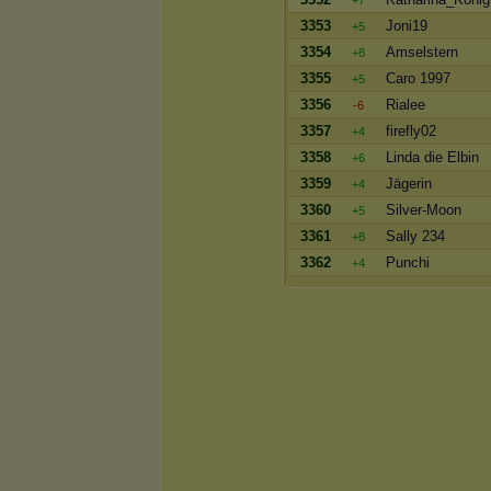
+7
3353
Joni19
+5
3354
Amselstern
+8
3355
Caro 1997
+5
3356
Rialee
-6
3357
firefly02
+4
3358
Linda die Elbin
+6
3359
Jägerin
+4
3360
Silver-Moon
+5
3361
Sally 234
+8
3362
Punchi
+4