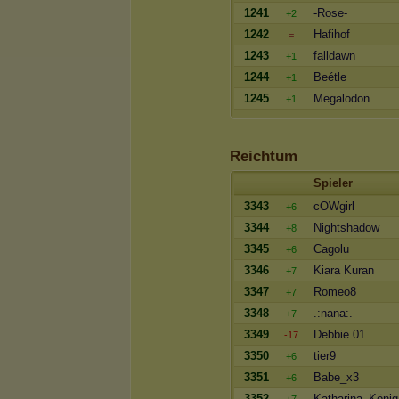
1241
-Rose-
+2
1242
Hafihof
=
1243
falldawn
+1
1244
Beétle
+1
1245
Megalodon
+1
Reichtum
Spieler
3343
cOWgirl
+6
3344
Nightshadow
+8
3345
Cagolu
+6
3346
Kiara Kuran
+7
3347
Romeo8
+7
3348
.:nana:.
+7
3349
Debbie 01
-17
3350
tier9
+6
3351
Babe_x3
+6
3352
Katharina_König