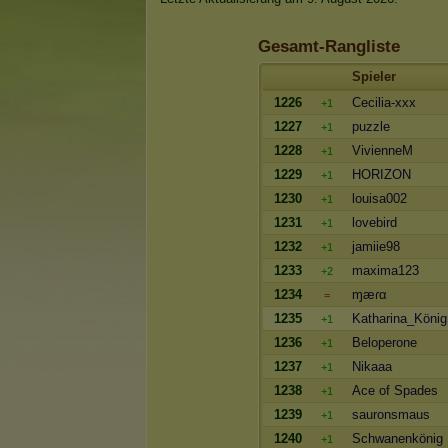
Gesamt-Rangliste
Spieler
1226
Cecilia-xxx
+1
1227
puzzle
+1
1228
VivienneM
+1
1229
HORIZON
+1
1230
louisa002
+1
1231
lovebird
+1
1232
jamiie98
+1
1233
maxima123
+2
1234
ɱæɾα
=
1235
Katharina_König
+1
1236
Beloperone
+1
1237
Nikaaa
+1
1238
Ace of Spades
+1
1239
sauronsmaus
+1
1240
Schwanenkönig
+1