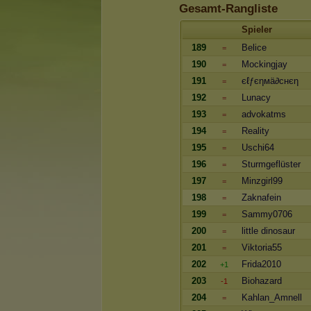
Gesamt-Rangliste
Spieler
189
Belice
=
190
Mockingjay
=
191
єℓƒєηмä∂cнєη
=
192
Lunacy
=
193
advokatms
=
194
Reality
=
195
Uschi64
=
196
Sturmgeflüster
=
197
Minzgirl99
=
198
Zaknafein
=
199
Sammy0706
=
200
little dinosaur
=
201
Viktoria55
=
202
Frida2010
+1
203
Biohazard
-1
204
Kahlan_Amnell
=