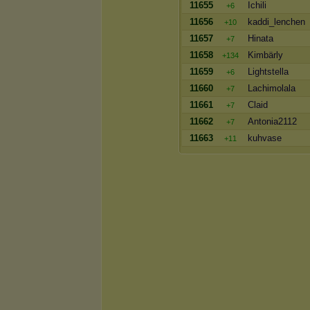
11655
Ichili
+6
11656
kaddi_lenchen
+10
11657
Hinata
+7
11658
Kimbärly
+134
11659
Lightstella
+6
11660
Lachimolala
+7
11661
Claid
+7
11662
Antonia2112
+7
11663
kuhvase
+11