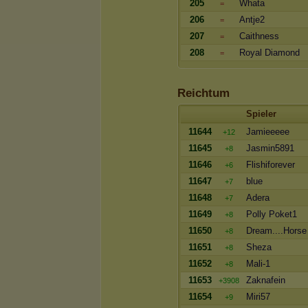
205
Whata
=
206
Antje2
=
207
Caithness
=
208
Royal Diamond
=
Reichtum
Spieler
11644
Jamieeeee
+12
11645
Jasmin5891
+8
11646
Flishiforever
+6
11647
blue
+7
11648
Adera
+7
11649
Polly Poket1
+8
11650
Dream....Horse
+8
11651
Sheza
+8
11652
Mali-1
+8
11653
Zaknafein
+3908
11654
Miri57
+9