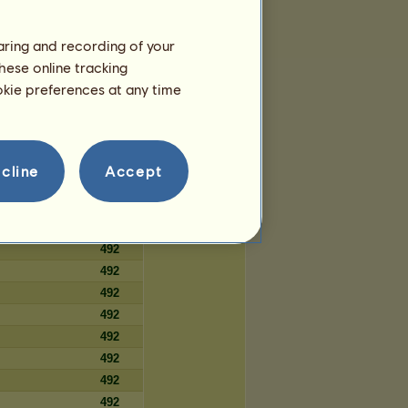
30
30
haring and recording of your
30
hese online tracking
30
ookie preferences at any time
30
cline
Accept
Tage
492
492
492
492
492
492
492
492
492
492