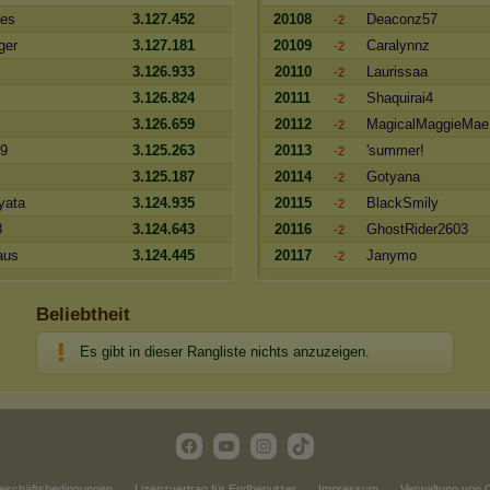
les
3.127.452
20108
Deaconz57
-2
ger
3.127.181
20109
Caralynnz
-2
3.126.933
20110
Laurissaa
-2
3.126.824
20111
Shaquirai4
-2
3.126.659
20112
MagicalMaggieMae
-2
19
3.125.263
20113
'summer!
-2
3.125.187
20114
Gotyana
-2
yata
3.124.935
20115
BlackSmily
-2
8
3.124.643
20116
GhostRider2603
-2
aus
3.124.445
20117
Janymo
-2
Beliebtheit
Es gibt in dieser Rangliste nichts anzuzeigen.
eschäftsbedingungen
Lizenzvertrag für Endbenutzer
Impressum
Verwaltung von 