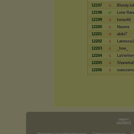
12197
BloodyJu
-1
12198
Lone Ran
+2
12199
kerao44
-2
12200
Nasera
-1
12201
abibi7
-3
12202
Latressa
-1
12203
_how_
-1
12204
LaVieVen
-1
12205
Shanetta
-1
12206
sueszem
-1
Allgemeine Geschäftsbedingungen
Datenschutzerklärung
G