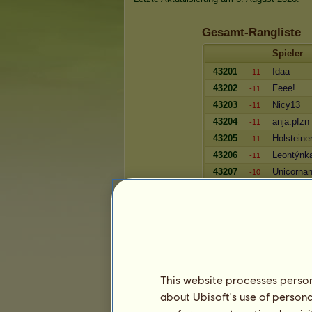
Gesamt-Rangliste
Spieler
43201
Idaa
-11
43202
Feee!
-11
43203
Nicy13
-11
43204
anja.pfzn
-11
43205
Holsteiner
-11
43206
Leontýnk
-11
43207
Unicornan
-10
43208
Zomlien
-10
43209
ughitstan
-10
43210
Jennifrz6
-10
43211
AsjaEnde
-10
43212
amiii_
-10
43213
Anne190
-10
This website processes persona
43214
marisasc
-10
about Ubisoft's use of persona
43215
angrygen
-10