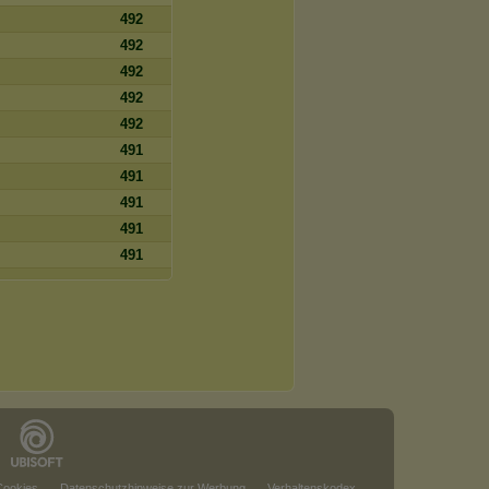
492
492
492
492
492
491
491
491
491
491
Cookies
Datenschutzhinweise zur Werbung
Verhaltenskodex