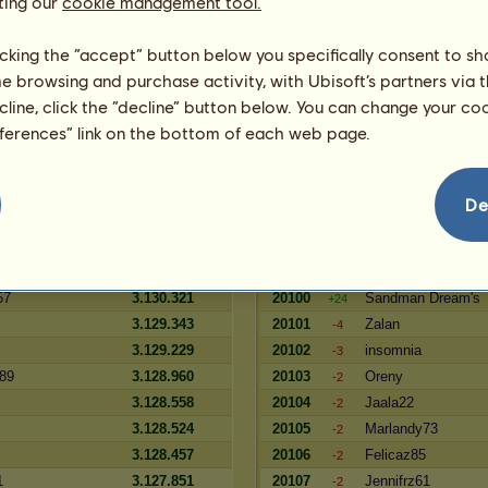
ting our
cookie management tool.
02
75.313
37945
username
-7
75.312
37946
enya.wier
-7
licking the “accept” button below you specifically consent to s
ia
75.307
37947
Jenifer_32
-7
me browsing and purchase activity, with Ubisoft’s partners via t
0
75.302
37948
julialostromeo
-7
ecline, click the “decline” button below. You can change your c
4.?
75.256
37949
Juromasa
-7
eferences” link on the bottom of each web page.
Zugehörigkeit
De
Reserve
Spieler
3.130.871
20098
Koaladala4
-2
3.130.532
20099
LadyLucifer
+20
57
3.130.321
20100
Sandman Dream's
+24
3.129.343
20101
Zalan
-4
3.129.229
20102
insomnia
-3
89
3.128.960
20103
Oreny
-2
3.128.558
20104
Jaala22
-2
3.128.524
20105
Marlandy73
-2
3.128.457
20106
Felicaz85
-2
1
3.127.851
20107
Jennifrz61
-2