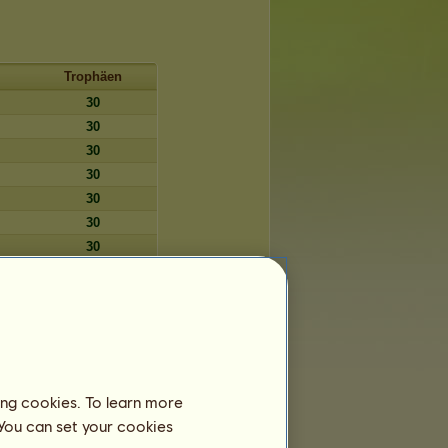
Trophäen
30
30
30
30
30
30
30
30
30
30
30
30
30
ing cookies. To learn more
30
 You can set your cookies
30