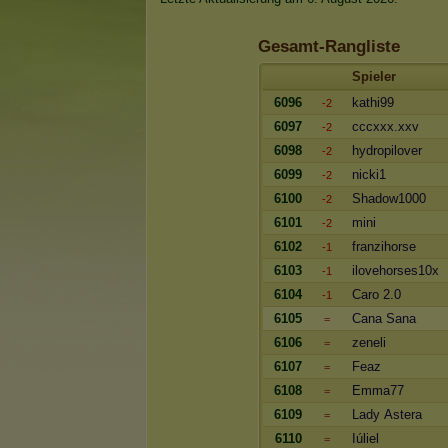
Gesamt-Rangliste
Spieler
6096
kathi99
-2
6097
cccxxx.xxv
-2
6098
hydropilover
-2
6099
nicki1
-2
6100
Shadow1000
-2
6101
mini
-2
6102
franzihorse
-1
6103
ilovehorses10x
-1
6104
Caro 2.0
-1
6105
Cana Sana
=
6106
zeneli
=
6107
Feaz
=
6108
Emma77
=
6109
Lady Astera
=
6110
Iúliel
=