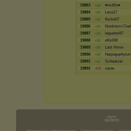
19883
♥muffin♥
+13
19884
Lexa17
+10
19885
flocke07
+12
19886
Nordstern-Char
+13
19887
laquettei97
+13
19888
ellis008
+13
19889
Last Horse
+20
19890
Harpagophytu
+14
19891
Schwarzer
+11
19892
saroe
-476
Allgemeine Geschäftsbedingungen
Datenschutzerklärung
Geschäf