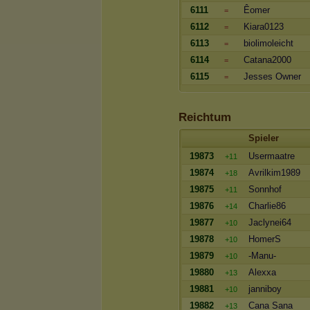
6111
Êomer
=
6112
Kiara0123
=
6113
biolimoleicht
=
6114
Catana2000
=
6115
Jesses Owner
=
Reichtum
Spieler
19873
Usermaatre
+11
19874
Avrilkim1989
+18
19875
Sonnhof
+11
19876
Charlie86
+14
19877
Jaclynei64
+10
19878
HomerS
+10
19879
-Manu-
+10
19880
Alexxa
+13
19881
janniboy
+10
19882
Cana Sana
+13