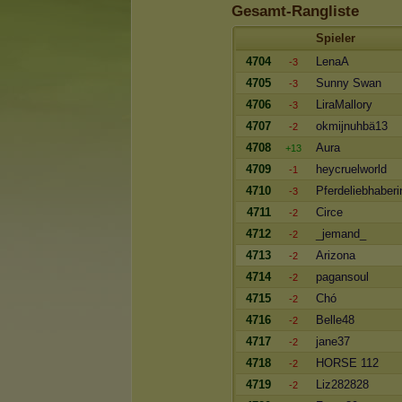
Gesamt-Rangliste
Spieler
4704
LenaA
-3
4705
Sunny Swan
-3
4706
LiraMallory
-3
4707
okmijnuhbä13
-2
4708
Aura
+13
4709
heycruelworld
-1
4710
Pferdeliebhaber
-3
4711
Circe
-2
4712
_jemand_
-2
4713
Arizona
-2
4714
pagansoul
-2
4715
Chó
-2
4716
Belle48
-2
4717
jane37
-2
4718
HORSE 112
-2
4719
Liz282828
-2