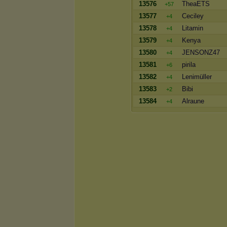
13576
TheaETS
+57
13577
Ceciley
+4
13578
Litamin
+4
13579
Kenya
+4
13580
JENSONZ47
+4
13581
pirila
+6
13582
Lenimüller
+4
13583
Bibi
+2
13584
Alraune
+4