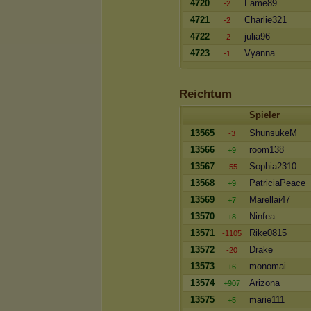
4720
Fame89
-2
4721
Charlie321
-2
4722
julia96
-2
4723
Vyanna
-1
Reichtum
Spieler
13565
ShunsukeM
-3
13566
room138
+9
13567
Sophia2310
-55
13568
PatriciaPeace
+9
13569
Marellai47
+7
13570
Ninfea
+8
13571
Rike0815
-1105
13572
Drake
-20
13573
monomai
+6
13574
Arizona
+907
13575
marie111
+5