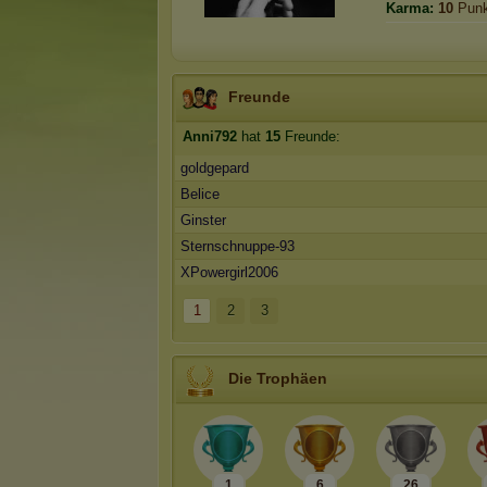
Karma:
10
Punk
Freunde
Anni792
hat
15
Freunde:
goldgepard
Belice
Ginster
Sternschnuppe-93
XPowergirl2006
1
2
3
Die Trophäen
1
6
26