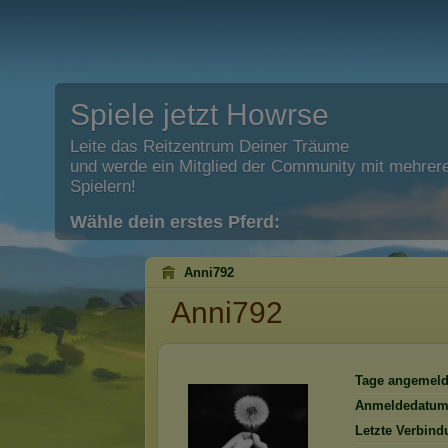
Spiele jetzt Howrse
Leite das Reitzentrum Deiner Träume
und werde ein Mitglied der Community mit mehrere
Spielern!
Wähle dein erstes Pferd:
Anni792
Anni792
Tage angemeld
Anmeldedatum
Letzte Verbind