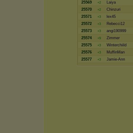
25569
Laiya
+2
25570
Chinzuri
+2
25571
lex45
+3
25572
Rebecci12
+3
25573
angi190999
+3
25574
Zimmer
+9
25575
Winterchiild
+3
25576
MuffinMan
+3
25577
Jamie-Ann
+3