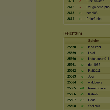
2611
Sibirianwitch
-1
2612
Der goldene phö
=
2613
becci03
+1
2614
Polarfuchs
+1
Reichtum
Spieler
25558
lena.kgbr
+7
25559
Loloi
+9
25560
lindosaurus911
+2
25561
domi962
+2
25562
Rafi2011
+2
25563
Josi
+3
25564
waldbeere
+3
25565
NeuerSpieler
+62
25566
Kate99
+3
25567
Code
+10
25568
Stella00
+2