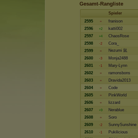
Gesamt-Rangliste
Spieler
2595
franison
=
2596
katti002
+2
2597
ChaosRose
+4
2598
Cora_
-2
Nezumi 鼠
2599
=
2600
Monja2488
-3
2601
Mary-Lynn
-1
2602
ramonsbons
=
2603
Dravida2013
=
2604
Code
=
2605
PinkWorld
=
2606
lizzard
=
2607
Nerablue
+9
2608
Soro
=
2609
SunnySunshine
-2
2610
Pukilicious
-1