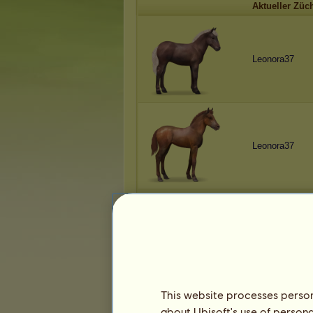
Aktueller Züc
Leonora37
Leonora37
Leonora37
This website processes persona
about Ubisoft's use of persona