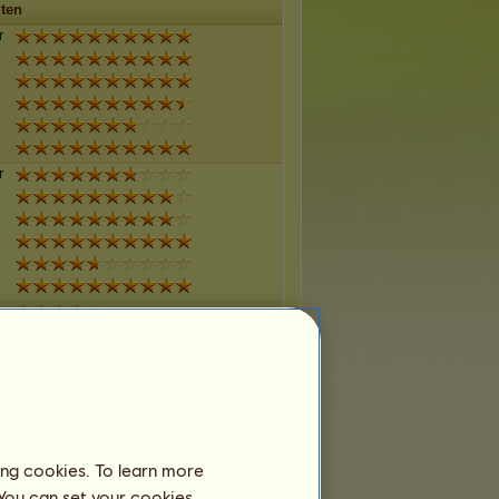
iten
r
r
r
r
ing cookies. To learn more
 You can set your cookies