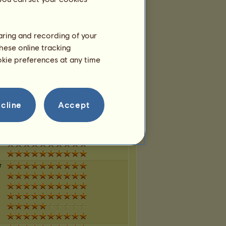
haring and recording of your
r
hese online tracking
ookie preferences at any time
r
cline
Accept
r