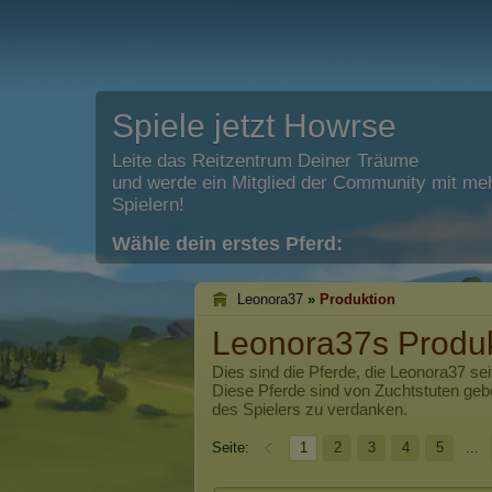
Spiele jetzt Howrse
Leite das Reitzentrum Deiner Träume
und werde ein Mitglied der Community mit meh
Spielern!
Wähle dein erstes Pferd:
Leonora37
»
Produktion
Leonora37s Produk
Dies sind die Pferde, die
Leonora37
sei
Diese Pferde sind von Zuchtstuten ge
des Spielers zu verdanken.
Seite:
1
2
3
4
5
...