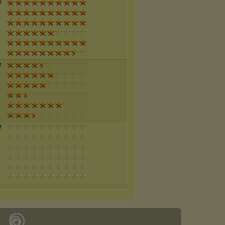
r
r
r