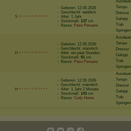
Ausdaue
Tempo
Geboren: 12.05.2026
Geschlecht: weiblich
Dressur
S
ᵠ ᵘ ᵃ ˢ ˢ ᵉ ˡ ᵇ ᵃ ᶰ ᵈ ᵉ
Alter: 1 Jahr
Galopp
Stockmaß:
137
cm
Trab
Rasse:
Paso Peruano
Springen
Ausdaue
Tempo
Geboren: 12.05.2026
Geschlecht: männlich
Dressur
H
ᵠ ᵘ ᵃ ˢ ˢ ᵉ ˡ ᵇ ᵃ ᶰ ᵈ ᵉ
Alter: ein paar Stunden
Galopp
Stockmaß:
91
cm
Trab
Rasse:
Paso Peruano
Springen
Ausdaue
Tempo
Geboren: 12.05.2026
Geschlecht: männlich
Dressur
H
ᵠ ᵘ ᵃ ˢ ˢ ᵉ ˡ ᵇ ᵃ ᶰ ᵈ ᵉ
Alter: 1 Jahr 2 Monate
Galopp
Stockmaß:
143
cm
Trab
Rasse:
Curly Horse
Springen