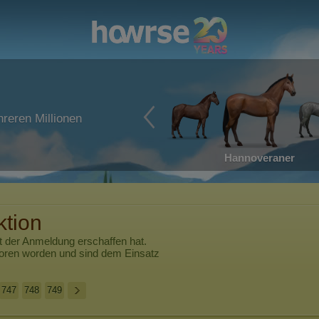
reren Millionen
Hannoveraner
tion
t der Anmeldung erschaffen hat.
boren worden und sind dem Einsatz
747
748
749