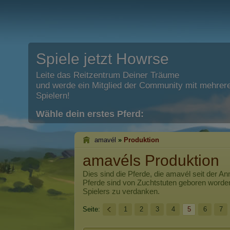
Spiele jetzt Howrse
Leite das Reitzentrum Deiner Träume
und werde ein Mitglied der Community mit mehrere
Spielern!
Wähle dein erstes Pferd:
amavél
»
Produktion
amavéls Produktion
Dies sind die Pferde, die
amavél
seit der An
Pferde sind von Zuchtstuten geboren worde
Spielers zu verdanken.
Seite:
1
2
3
4
5
6
7