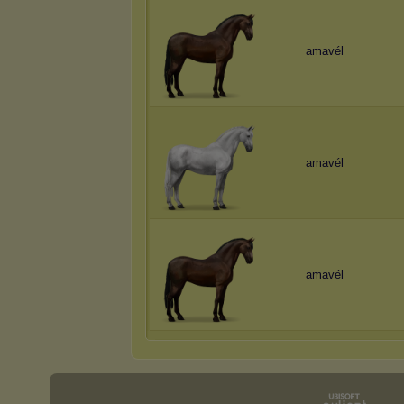
amavél
amavél
amavél