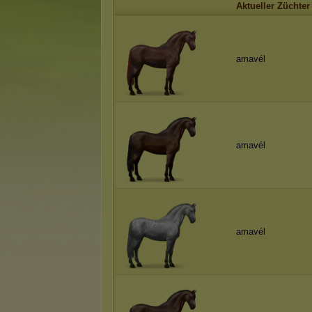
Aktueller Züchter
amavél
amavél
amavél