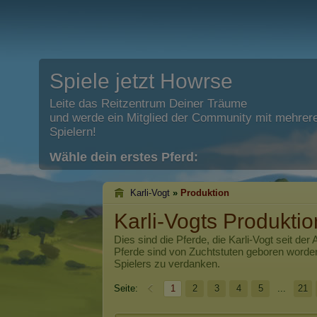
Spiele jetzt Howrse
Leite das Reitzentrum Deiner Träume
und werde ein Mitglied der Community mit mehrere
Spielern!
Wähle dein erstes Pferd:
Karli-Vogt
»
Produktion
Karli-Vogts Produktio
Dies sind die Pferde, die
Karli-Vogt
seit der 
Pferde sind von Zuchtstuten geboren worde
Spielers zu verdanken.
Seite:
1
2
3
4
5
...
21