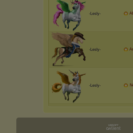
A
-Lesly-
A
-Lesly-
N
-Lesly-