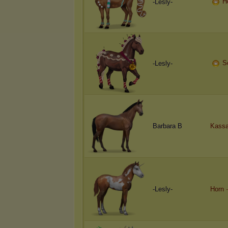
H
-Lesly-
S
-Lesly-
Barbara B
Kassa
-Lesly-
Horn