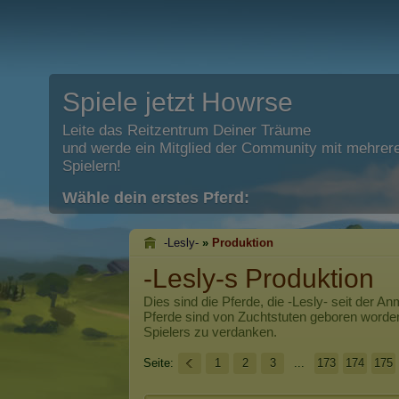
Spiele jetzt Howrse
Leite das Reitzentrum Deiner Träume
und werde ein Mitglied der Community mit mehrere
Spielern!
Wähle dein erstes Pferd:
-Lesly-
»
Produktion
-Lesly-s Produktion
Dies sind die Pferde, die
-Lesly-
seit der An
Pferde sind von Zuchtstuten geboren worde
Spielers zu verdanken.
Seite:
1
2
3
...
173
174
175