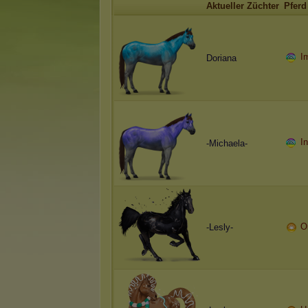
Aktueller Züchter
Pferd
I
Doriana
I
-Michaela-
O
-Lesly-