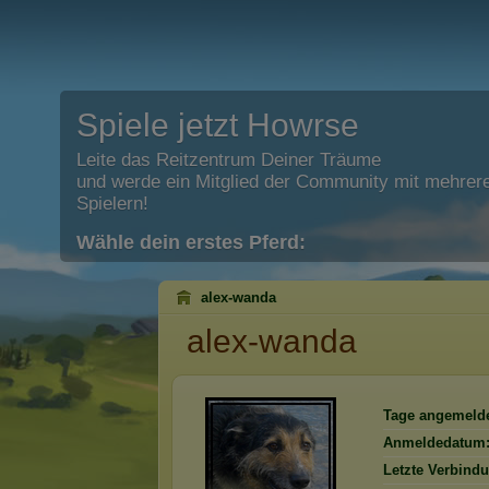
Spiele jetzt Howrse
Leite das Reitzentrum Deiner Träume
und werde ein Mitglied der Community mit mehrere
Spielern!
Wähle dein erstes Pferd:
alex-wanda
alex-wanda
Tage angemelde
Anmeldedatum
Letzte Verbind