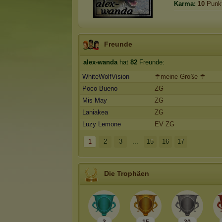
Karma:
10
Punk
Freunde
alex-wanda
hat
82
Freunde:
WhiteWolfVision
☂meine Große ☂
Poco Bueno
ZG
Mis May
ZG
Laniakea
ZG
Luzy Lemone
EV ZG
1
2
3
...
15
16
17
Die Trophäen