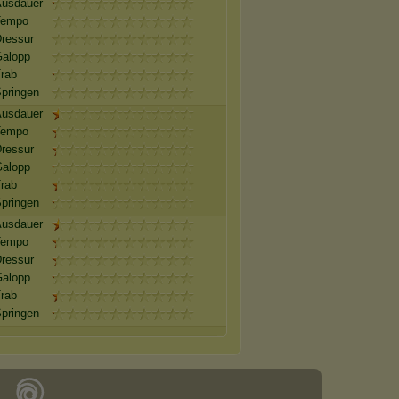
usdauer
Tempo
ressur
alopp
rab
pringen
usdauer
Tempo
ressur
alopp
rab
pringen
usdauer
Tempo
ressur
alopp
rab
pringen