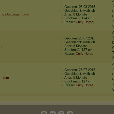
A
Geboren: 03.08.2015
Geschlecht: weiblich
D
ju
Möchtegernhorn
Alter: 8 Monate
G
Stockmaß:
124
cm
T
Rasse:
Curly Horse
S
A
Geboren: 28.07.2015
Geschlecht: weiblich
D
j
Alter: 8 Monate
G
Stockmaß:
127
cm
T
Rasse:
Curly Horse
S
A
Geboren: 28.07.2015
Geschlecht: weiblich
D
hmm
Alter: 8 Monate
G
Stockmaß:
127
cm
T
Rasse:
Curly Horse
S