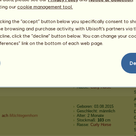
3
Möchtegernhorn
Alter: 2 Monate
G
ting our
cookie management tool.
Stockmaß:
96
cm
T
Rasse:
Curly Horse
S
licking the “accept” button below you specifically consent to s
A
me browsing and purchase activity, with Ubisoft’s partners via t
Geboren: 03.08.2015
ecline, click the “decline” button below. You can change your c
Geschlecht: männlich
D
h
Möchtegernhorn
Alter: 2 Monate
eferences” link on the bottom of each web page.
G
Stockmaß:
99
cm
T
Rasse:
Curly Horse
S
A
De
Geboren: 03.08.2015
Geschlecht: weiblich
D
Automatischer Kauf
Möchtegernhorn
Alter: 4 Monate
G
Stockmaß:
114
cm
T
Rasse:
Curly Horse
S
A
Geboren: 03.08.2015
Geschlecht: männlich
D
ach
Möchtegernhorn
Alter: 2 Monate
G
Stockmaß:
103
cm
T
Rasse:
Curly Horse
S