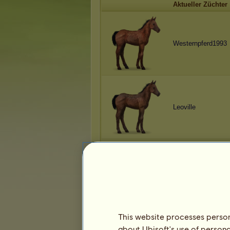
Aktueller Züchter
Westernpferd1993
Leoville
Leoville
This website processes persona
about Ubisoft's use of persona