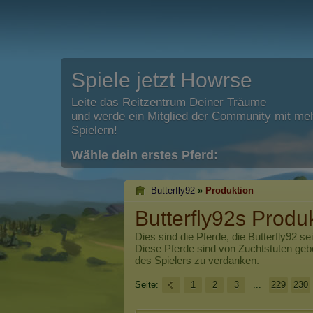
Spiele jetzt Howrse
Leite das Reitzentrum Deiner Träume
und werde ein Mitglied der Community mit meh
Spielern!
Wähle dein erstes Pferd:
Butterfly92
»
Produktion
Butterfly92s Produ
Dies sind die Pferde, die
Butterfly92
sei
Diese Pferde sind von Zuchtstuten ge
des Spielers zu verdanken.
Seite:
1
2
3
...
229
230