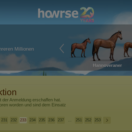
reren Millionen
Hannoveraner
ktion
t der Anmeldung erschaffen hat.
boren worden und sind dem Einsatz
231
232
233
234
235
236
237
...
251
252
253