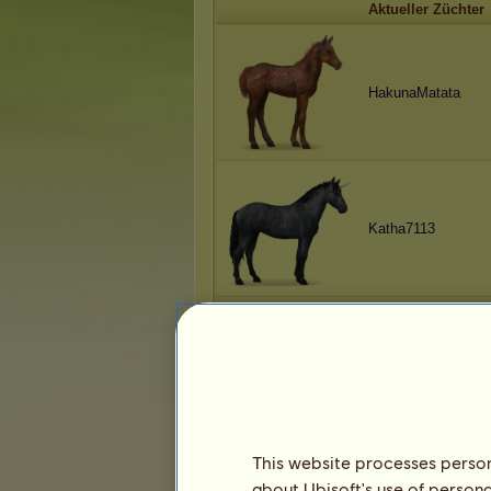
Aktueller Züchter
HakunaMatata
Katha7113
mariettabente
This website processes persona
about Ubisoft's use of persona