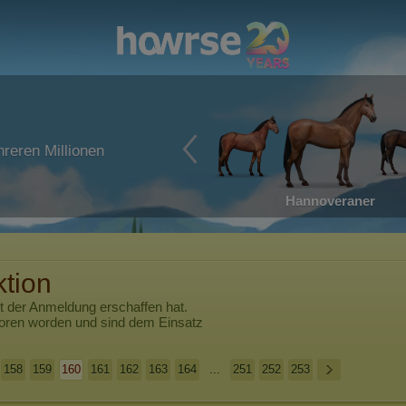
reren Millionen
Hannoveraner
ktion
t der Anmeldung erschaffen hat.
boren worden und sind dem Einsatz
158
159
160
161
162
163
164
...
251
252
253