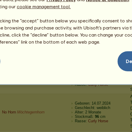
No Horn
Möchtegernhorn
Alter: ein paar Stunden
ting our
cookie management tool.
Stockmaß:
96
cm
Rasse:
Curly Horse
licking the “accept” button below you specifically consent to s
me browsing and purchase activity, with Ubisoft’s partners via t
Geboren: 14.07.2024
ecline, click the “decline” button below. You can change your c
Geschlecht: weiblich
Curletta
*Unicurlys Deluxe*
Alter: 4 Jahre 4 Monate
eferences” link on the bottom of each web page.
Stockmaß:
158
cm
Rasse:
Curly Horse
De
Geboren: 14.07.2024
Geschlecht: männlich
Automatischer Kauf
Möchtegernhorn
Alter: 30 Jahre
Stockmaß:
154
cm
Rasse:
Curly Horse
Geboren: 14.07.2024
Geschlecht: weiblich
No Horn
Möchtegernhorn
Alter: 2 Monate
Stockmaß:
96
cm
Rasse:
Curly Horse