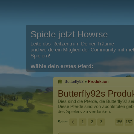
Spiele jetzt Howrse
Leite das Reitzentrum Deiner Träume
und werde ein Mitglied der Community mit meh
Spielern!
Wähle dein erstes Pferd:
Butterfly92
»
Produktion
Butterfly92s Produ
Dies sind die Pferde, die
Butterfly92
sei
Diese Pferde sind von Zuchtstuten ge
des Spielers zu verdanken.
Seite:
1
2
3
...
156
157