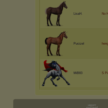
LisaH.
No 
Purzzel
heng
MiB83
S Pi