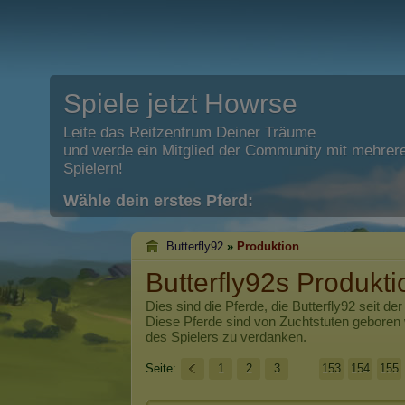
Spiele jetzt Howrse
Leite das Reitzentrum Deiner Träume
und werde ein Mitglied der Community mit mehrere
Spielern!
Wähle dein erstes Pferd:
Butterfly92
»
Produktion
Butterfly92s Produkti
Dies sind die Pferde, die
Butterfly92
seit der
Diese Pferde sind von Zuchtstuten geboren
des Spielers zu verdanken.
Seite:
1
2
3
...
153
154
155