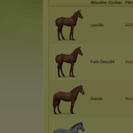
Aktueller Züchter
Pfe
Leoville
AG
Faith.Delos94
Auto
Dianda
Auto