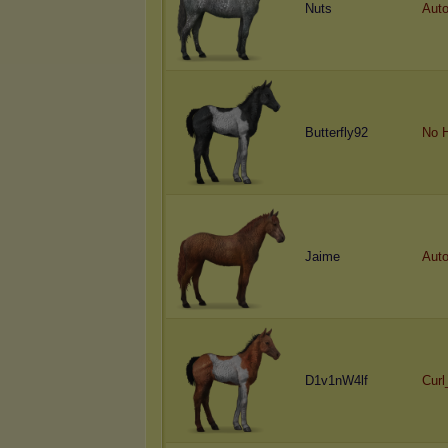
Nuts
Auto
Butterfly92
No 
Jaime
Auto
D1v1nW4lf
Cur