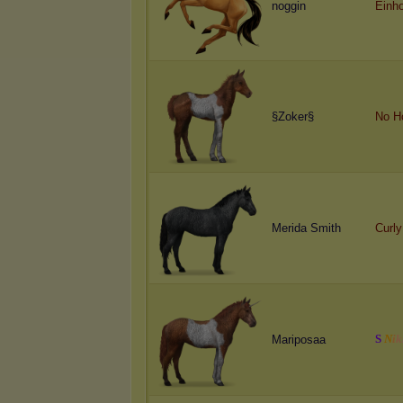
noggin
Einh
§Zoker§
No H
Merida Smith
Curly
S
N
i
k
Mariposaa