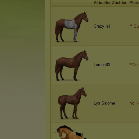
Aktueller Züchter
Pfer
Crazy Isi
°° Cu
Lumos83
**Cur
Lys Salome
No H