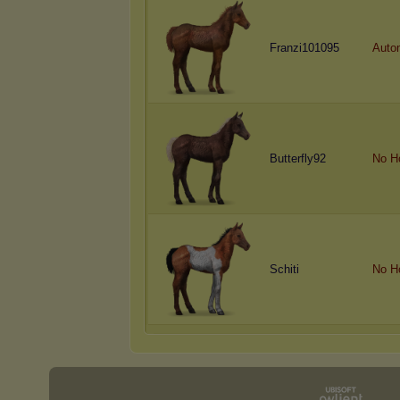
Franzi101095
Auto
Butterfly92
No H
Schiti
No H