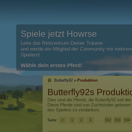
Spiele jetzt Howrse
Leite das Reitzentrum Deiner Träume
und werde ein Mitglied der Community mit mehrere
Spielern!
Wähle dein erstes Pferd:
Butterfly92
»
Produktion
Butterfly92s Produkti
Dies sind die Pferde, die
Butterfly92
seit der
Diese Pferde sind von Zuchtstuten geboren
des Spielers zu verdanken.
Seite:
1
2
3
...
152
153
154