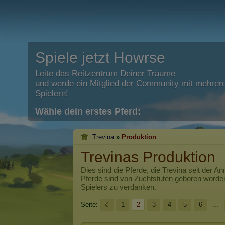
Spiele jetzt Howrse
Leite das Reitzentrum Deiner Träume
und werde ein Mitglied der Community mit mehrere
Spielern!
Wähle dein erstes Pferd:
Trevina
»
Produktion
Trevinas Produktion
Dies sind die Pferde, die
Trevina
seit der An
Pferde sind von Zuchtstuten geboren worde
Spielers zu verdanken.
Seite:
1
2
3
4
5
6
...