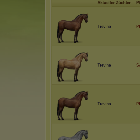
Aktueller Züchter
P
Trevina
P
Trevina
S
Trevina
P