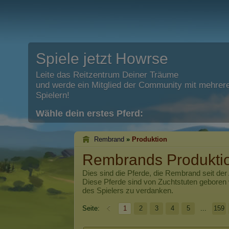
Spiele jetzt Howrse
Leite das Reitzentrum Deiner Träume
und werde ein Mitglied der Community mit mehrere
Spielern!
Wähle dein erstes Pferd:
Rembrand
»
Produktion
Rembrands Produkti
Dies sind die Pferde, die
Rembrand
seit der
Diese Pferde sind von Zuchtstuten geboren
des Spielers zu verdanken.
Seite:
1
2
3
4
5
...
159