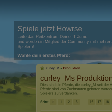
Spiele jetzt Howrse
Leite das Reitzentrum Deiner Träume
und werde ein Mitglied der Community mit mehrere
Spielern!
Wähle dein erstes Pferd:
curley_M
»
Produktion
curley_Ms Produktio
Dies sind die Pferde, die
curley_M
seit der 
Pferde sind von Zuchtstuten geboren worde
Spielers zu verdanken.
Seite:
1
2
3
...
16
17
18