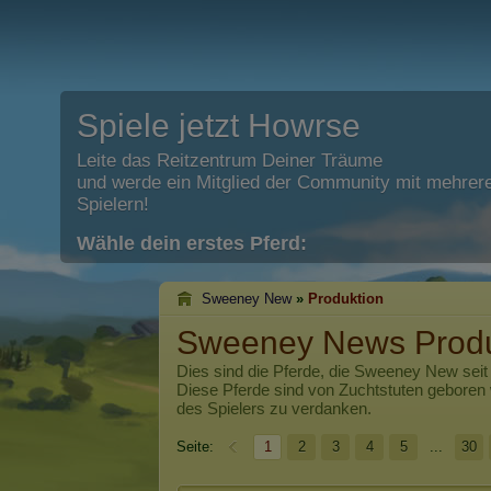
Spiele jetzt Howrse
Leite das Reitzentrum Deiner Träume
und werde ein Mitglied der Community mit mehrere
Spielern!
Wähle dein erstes Pferd:
Sweeney New
»
Produktion
Sweeney News Produ
Dies sind die Pferde, die
Sweeney New
seit
Diese Pferde sind von Zuchtstuten geboren
des Spielers zu verdanken.
Seite:
1
2
3
4
5
...
30