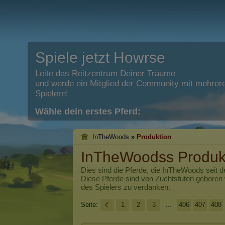
Spiele jetzt Howrse
Leite das Reitzentrum Deiner Träume
und werde ein Mitglied der Community mit mehrere
Spielern!
Wähle dein erstes Pferd:
InTheWoods
»
Produktion
InTheWoodss Produk
Dies sind die Pferde, die
InTheWoods
seit d
Diese Pferde sind von Zuchtstuten geboren
des Spielers zu verdanken.
Seite:
1
2
3
...
406
407
408