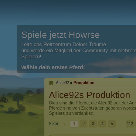
Spiele jetzt Howrse
Leite das Reitzentrum Deiner Träume
und werde ein Mitglied der Community mit mehrere
Spielern!
Wähle dein erstes Pferd:
Alice92
»
Produktion
Alice92s Produktion
Dies sind die Pferde, die
Alice92
seit der An
Pferde sind von Zuchtstuten geboren worde
Spielers zu verdanken.
Seite:
1
2
3
4
5
...
112