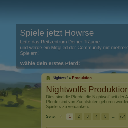
Spiele jetzt Howrse
Leite das Reitzentrum Deiner Träume
und werde ein Mitglied der Community mit mehrere
Spielern!
Wähle dein erstes Pferd:
Nightwolf
»
Produktion
Nightwolfs Produktio
Dies sind die Pferde, die
Nightwolf
seit der 
Pferde sind von Zuchtstuten geboren worde
Spielers zu verdanken.
Seite:
1
2
3
4
5
...
754