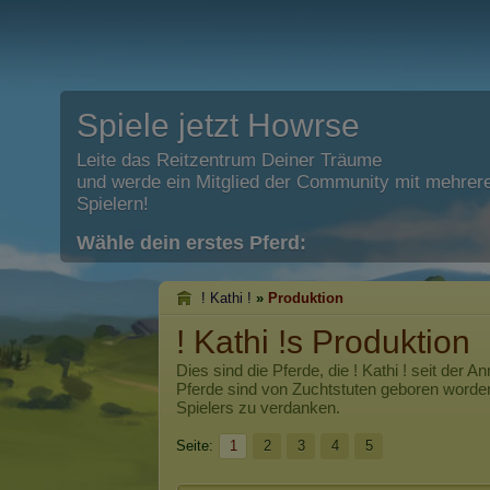
Spiele jetzt Howrse
Leite das Reitzentrum Deiner Träume
und werde ein Mitglied der Community mit mehrere
Spielern!
Wähle dein erstes Pferd:
! Kathi !
»
Produktion
! Kathi !s Produktion
Dies sind die Pferde, die
! Kathi !
seit der An
Pferde sind von Zuchtstuten geboren worde
Spielers zu verdanken.
Seite:
1
2
3
4
5