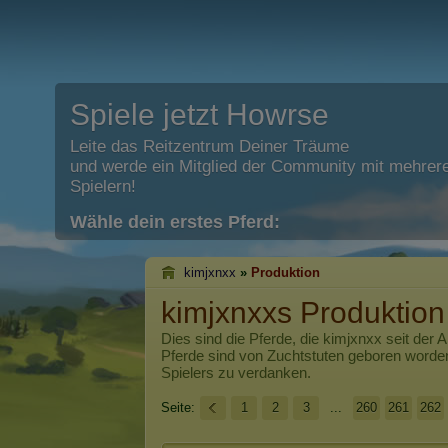
Spiele jetzt Howrse
Leite das Reitzentrum Deiner Träume
und werde ein Mitglied der Community mit mehrere
Spielern!
Wähle dein erstes Pferd:
kimjxnxx
»
Produktion
kimjxnxxs Produktion
Dies sind die Pferde, die
kimjxnxx
seit der 
Pferde sind von Zuchtstuten geboren worde
Spielers zu verdanken.
Seite:
1
2
3
...
260
261
262