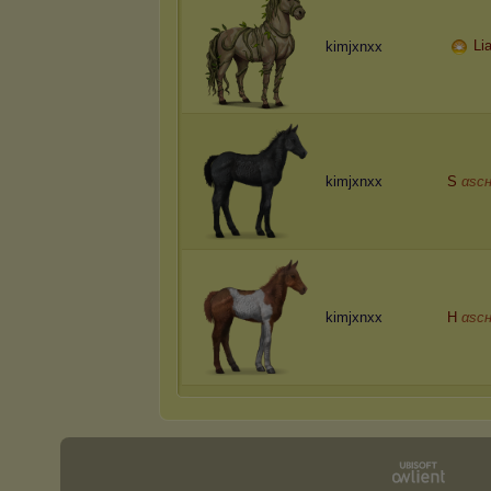
Li
kimjxnxx
kimjxnxx
S
αѕcн
kimjxnxx
H
αѕcн