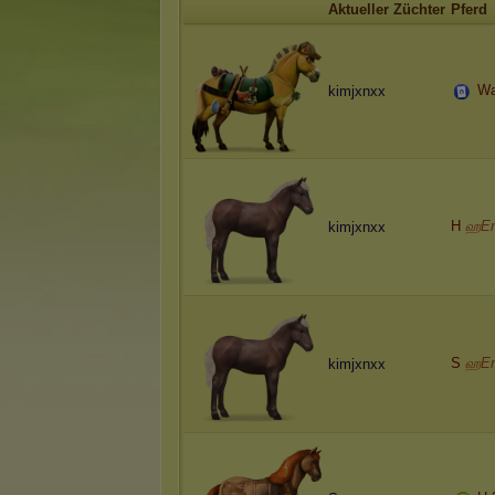
Aktueller Züchter
Pferd
Wa
kimjxnxx
H
ஹEn
kimjxnxx
S
ஹEn
kimjxnxx