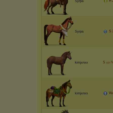
H 
Syrpa
S 
Syrpa
S
ஹ N
kimjxnxx
Wa
kimjxnxx