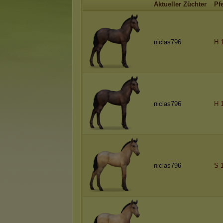
Aktueller Züchter
Pf
niclas796
H 
niclas796
H 
niclas796
S 