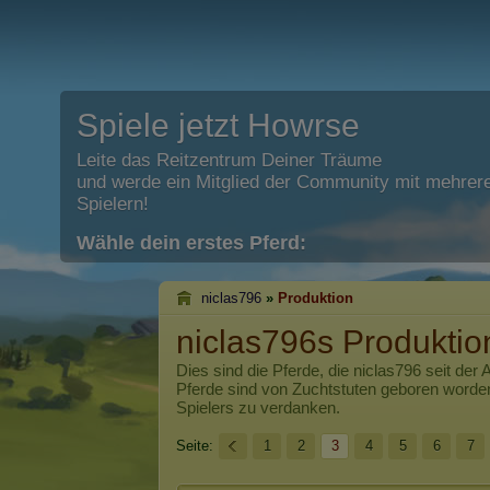
Spiele jetzt Howrse
Leite das Reitzentrum Deiner Träume
und werde ein Mitglied der Community mit mehrere
Spielern!
Wähle dein erstes Pferd:
niclas796
»
Produktion
niclas796s Produktio
Dies sind die Pferde, die
niclas796
seit der 
Pferde sind von Zuchtstuten geboren worde
Spielers zu verdanken.
Seite:
1
2
3
4
5
6
7