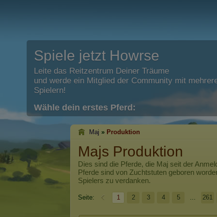
Spiele jetzt Howrse
Leite das Reitzentrum Deiner Träume
und werde ein Mitglied der Community mit mehrere
Spielern!
Wähle dein erstes Pferd:
Maj
»
Produktion
Majs Produktion
Dies sind die Pferde, die
Maj
seit der Anmel
Pferde sind von Zuchtstuten geboren worde
Spielers zu verdanken.
Seite:
1
2
3
4
5
...
261