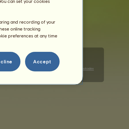
 You can set your cookies
212
12.07.2026
haring and recording of your
212
12.07.2026
hese online tracking
ookie preferences at any time
cline
Accept
Cookies
Datenschutzhinweise zur Werbung
Verhaltenskodex