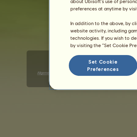
about Ubisoft's use of persona
preferences at anytime by visi
W 9626.72 | 19er
ƅeℓσʋe∂
In addition to the above, by c
W 9626.72 | 19er
website activity, including ga
ƅeℓσʋe∂
technologies. If you wish to d
by visiting the “Set Cookie Pr
Set Cookie
Preferences
Allgemeine Geschäftsbedingungen
Datenschutzerklärung
G