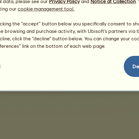
l data, please see our
Privacy Policy
and
Notice at Collection
.
1 Jahr 6 Monate
ting our
cookie management tool.
Connemara-Pony
9687
30885
keines
licking the “accept” button below you specifically consent to s
1 Jahr 6 Monate
Connemara-Pony
9687
30885
keines
me browsing and purchase activity, with Ubisoft’s partners via t
ecline, click the “decline” button below. You can change your c
eferences” link on the bottom of each web page.
De
eschäftsbedingungen
Lizenzvertrag für Endbenutzer
Impressum
Verwaltung von 
Kontaktiere uns