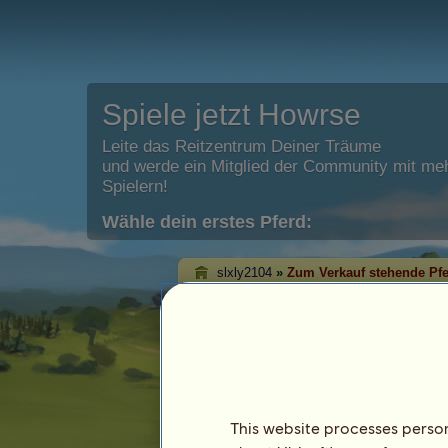
Spiele jetzt Howrse
Leite das Reitzentrum Deiner Träume
und werde ein Mitglied der Community mit meh
Spielern!
Wähle dein erstes Pferd:
slxly2104
»
Zum Verkauf stehende Pf
slxly2104s zu verk
Auf dieser Seite kannst Du die momen
angebotenen Pferde sehen.
This website processes persona
Pferd