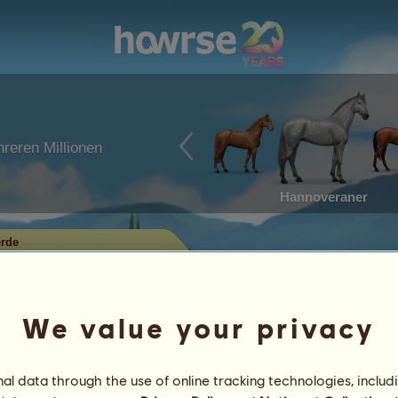
reren Millionen
Hannoveraner
erde
aufende Pferde
tan von slxly2104 zum Verkauf
We value your privacy
Leistungen
l data through the use of online tracking technologies, includ
Eigenschaften
Objekte
/
Fähigkeiten
Gene