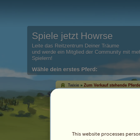
Spiele jetzt Howrse
Leite das Reitzentrum Deiner Träume
und werde ein Mitglied der Community mit meh
Spielern!
Wähle dein erstes Pferd:
Twixie
»
Zum Verkauf stehende Pferd
Twixies zu verkauf
Auf dieser Seite kannst Du die momen
angebotenen Pferde sehen.
This website processes persona
Pferd