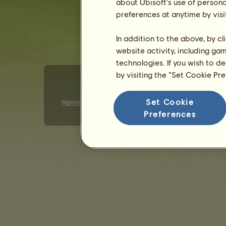
about Ubisoft's use of persona
preferences at anytime by visi
In addition to the above, by c
website activity, including ga
technologies. If you wish to d
by visiting the “Set Cookie Pr
Set Cookie
Allgemeine Geschäftsbedingungen
Datenschutzerklärung
G
Preferences