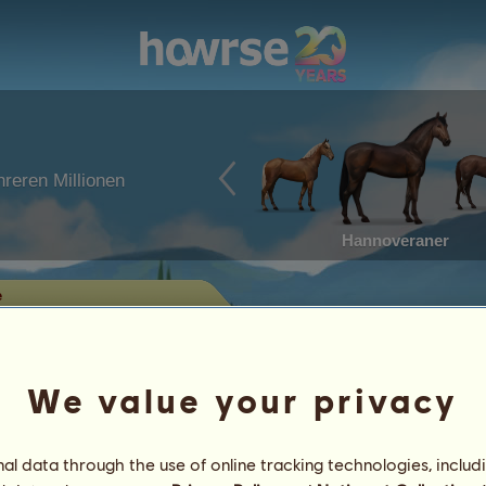
reren Millionen
Hannoveraner
e
ende Pferde
tan von Twixie zum Verkauf
We value your privacy
Leistungen
l data through the use of online tracking technologies, includ
Eigenschaften
Objekte
/
Fähigkeiten
Gene