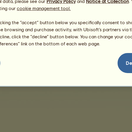
l data, please see our
Privacy Policy
and
Notice at Collection
.
ting our
cookie management tool.
Keine Verkäufe vorhanden
licking the “accept” button below you specifically consent to s
me browsing and purchase activity, with Ubisoft’s partners via t
ecline, click the “decline” button below. You can change your c
eferences” link on the bottom of each web page.
eschäftsbedingungen
Lizenzvertrag für Endbenutzer
Impressum
Verwaltung von 
De
Kontaktiere uns