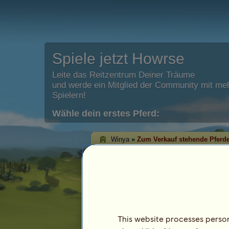
Spiele jetzt Howrse
Leite das Reitzentrum Deiner Träume
und werde ein Mitglied der Community mit meh
Spielern!
Wähle dein erstes Pferd:
Winya
»
Zum Verkauf stehende Pferd
Winyas zu verkauf
Auf dieser Seite kannst Du die momen
angebotenen Pferde sehen.
This website processes persona
Pferd