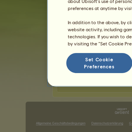
about Ubisoft's use of persona
preferences at anytime by visi
26897.03
DefyingGravity
In addition to the above, by c
27279.50
website activity, including ga
DefyingGravity
technologies. If you wish to d
27273.25
by visiting the “Set Cookie Pr
DefyingGravity
Set Cookie
H 26993.81
DefyingGravity
Preferences
H 26870.15
DefyingGravity
Allgemeine Geschäftsbedingungen
Datenschutzerklärung
G