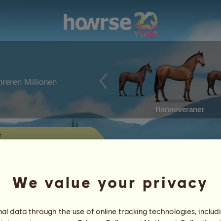
reren Millionen
Hannoveraner
e
ende Pferde
tan von Winya zum Verkauf
We value your privacy
Leistungen
l data through the use of online tracking technologies, includ
Eigenschaften
Objekte
/
Fähigkeiten
Gene