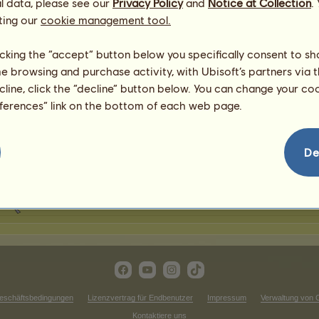
l data, please see our
Privacy Policy
and
Notice at Collection
.
8 Monate
ting our
cookie management tool.
Englisches Vollblut
8250
26897
keines
licking the “accept” button below you specifically consent to s
ein paar Stunden
Englisches Vollblut
5625
27279
keines
me browsing and purchase activity, with Ubisoft’s partners via t
ecline, click the “decline” button below. You can change your c
ein paar Stunden
eferences” link on the bottom of each web page.
Englisches Vollblut
5613
27273
keines
6 Monate
Englisches Vollblut
De
5615
26994
keines
6 Monate
Englisches Vollblut
5503
26870
keines
eschäftsbedingungen
Lizenzvertrag für Endbenutzer
Impressum
Verwaltung von 
Kontaktiere uns