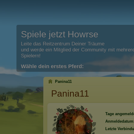
Spiele jetzt Howrse
Leite das Reitzentrum Deiner Träume
und werde ein Mitglied der Community mit mehrere
Spielern!
Wähle dein erstes Pferd:
Panina11
Panina11
Tage angemelde
Anmeldedatum
Letzte Verbind