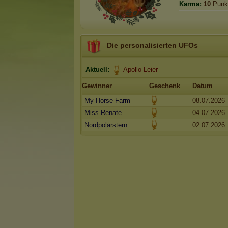
Karma:
10
Punk
Die personalisierten UFOs
Aktuell:
Apollo-Leier
Gewinner
Geschenk
Datum
My Horse Farm
08.07.2026
Miss Renate
04.07.2026
Nordpolarstern
02.07.2026