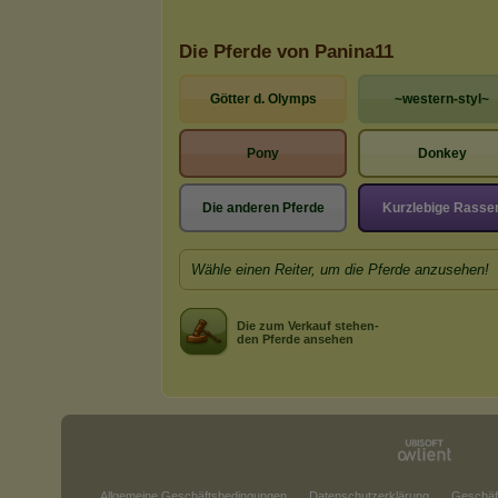
Die Pferde von Panina11
Götter d. Olymps
~western-styl~
Pony
Donkey
Die anderen Pferde
Kurzlebige Rasse
Wähle einen Reiter, um die Pferde anzusehen!
Die zum Verkauf stehen-
den Pferde ansehen
Allgemeine Geschäftsbedingungen
Datenschutzerklärung
Geschäf