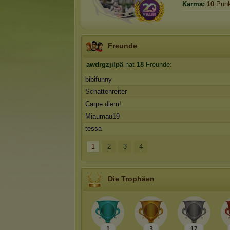
Karma:
10
Punk
Freunde
awdrgzjilpä
hat
18
Freunde:
bibifunny
Schattenreiter
Carpe diem!
Miaumau19
tessa
1
2
3
4
Die Trophäen
1
3
17