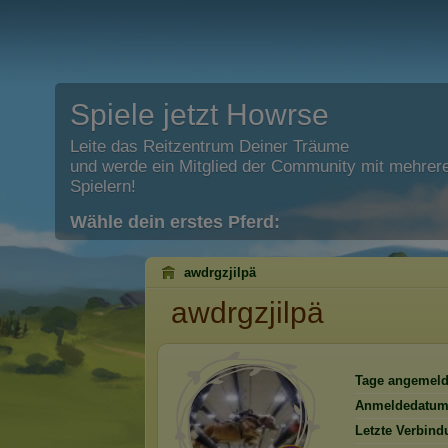
Spiele jetzt Howrse
Leite das Reitzentrum Deiner Träume
und werde ein Mitglied der Community mit mehrere
Spielern!
Wähle dein erstes Pferd:
awdrgzjilpä
awdrgzjilpä
Tage angemeld
Anmeldedatum
Letzte Verbind