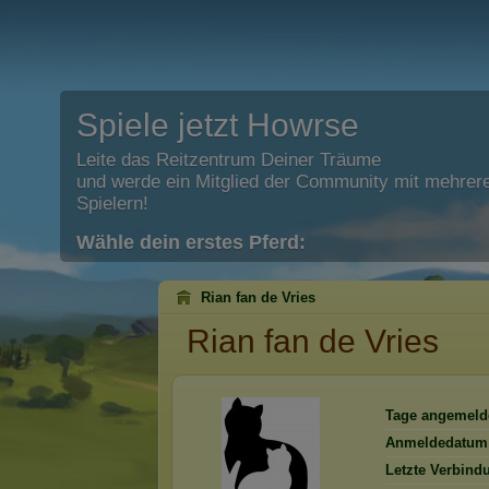
Spiele jetzt Howrse
Leite das Reitzentrum Deiner Träume
und werde ein Mitglied der Community mit mehrere
Spielern!
Wähle dein erstes Pferd:
Rian fan de Vries
Rian fan de Vries
Tage angemeld
Anmeldedatum
Letzte Verbind