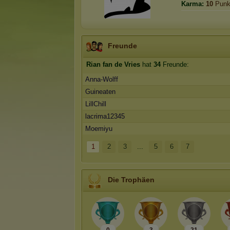
Karma:
10
Punk
Freunde
Rian fan de Vries
hat
34
Freunde:
Anna-Wolff
Guineaten
LillChill
lacrima12345
Moemiyu
1
2
3
...
5
6
7
Die Trophäen