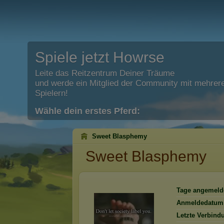
Spiele jetzt Howrse
Leite das Reitzentrum Deiner Träume
und werde ein Mitglied der Community mit mehrere
Spielern!
Wähle dein erstes Pferd:
Sweet Blasphemy
Sweet Blasphemy
Tage angemeld
Anmeldedatum
Letzte Verbind