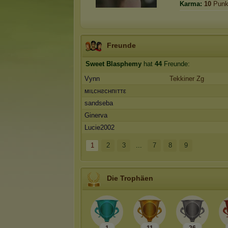
Karma:
10
Punk
Freunde
Sweet Blasphemy
hat
44
Freunde:
Vynn
Tekkiner Zg
мıʟcнƨcнпıттε
sandseba
Ginerva
Lucie2002
1
2
3
...
7
8
9
Die Trophäen