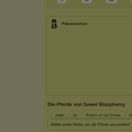
1
11
26
Präsentation
Die Pferde von Sweet Blasphemy
Apler
vk
Rɪᴅᴇʀs ᴏғ ᴛʜᴇ Sᴛᴏʀᴍ
G
Wähle einen Reiter, um die Pferde anzusehen!