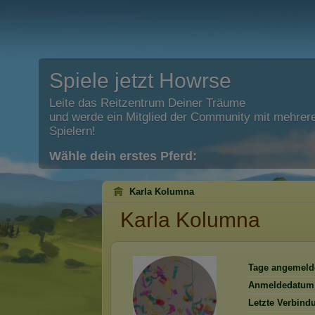
Spiele jetzt Howrse
Leite das Reitzentrum Deiner Träume
und werde ein Mitglied der Community mit mehrere
Spielern!
Wähle dein erstes Pferd:
Karla Kolumna
Karla Kolumna
Tage angemeld
Anmeldedatum
Letzte Verbind