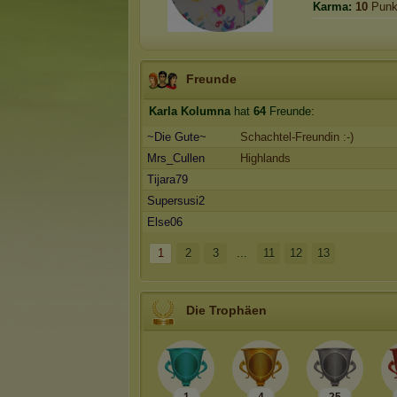
Karma:
10
Punk
Freunde
Karla Kolumna
hat
64
Freunde:
~Die Gute~
Schachtel-Freundin :-)
Mrs_Cullen
Highlands
Tijara79
Supersusi2
Else06
1
2
3
...
11
12
13
Die Trophäen