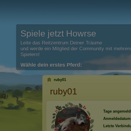
Spiele jetzt Howrse
Leite das Reitzentrum Deiner Träume
und werde ein Mitglied der Community mit mehrere
Spielern!
Wähle dein erstes Pferd:
ruby01
ruby01
Tage angemeld
Anmeldedatum
Letzte Verbind