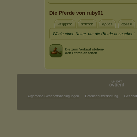
Die Pferde von ruby01
нєηgѕтє
ѕтυтєη
αρℓєя
αρℓєя
Wähle einen Reiter, um die Pferde anzusehen!
Die zum Verkauf stehen-
den Pferde ansehen
Allgemeine Geschäftsbedingungen
Datenschutzerklärung
Geschäf