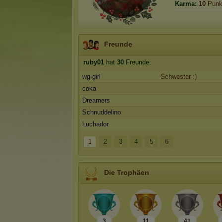
Karma:
10
Punk
Freunde
ruby01
hat
30
Freunde:
wg-girl
Schwester :)
coka
Dreamers
Schnuddelino
Luchador
1
2
3
4
5
6
Die Trophäen
3
11
41