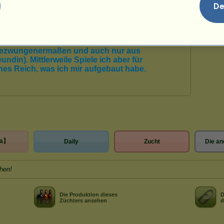
Rudi-lus
De
Kräuter
】
ra】
Daily
Zucht
Die an
hen!
Die Produktion dieses
D
Züchters ansehen
d