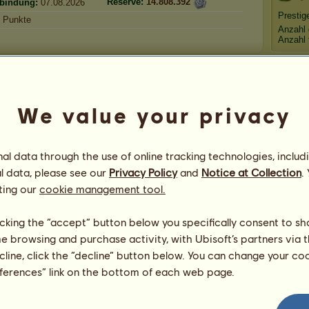
Reserve:
14.808.392
rbindung:
07.08.2026
Prestig
Punkte
Anzahl 
Anzahl 
【┈━═
We value your privacy
Glückwü
LittleJo
Frost
freakan
l data through the use of online tracking technologies, includ
Göttlich
Alle meine Pferde ansehen
Louisa 
l data, please see our
Privacy Policy
and
Notice at Collection
.
freakan
ting our
cookie management tool.
Neffy
licking the “accept” button below you specifically consent to s
me browsing and purchase activity, with Ubisoft’s partners via t
ecline, click the “decline” button below. You can change your c
Aktuell
eferences” link on the bottom of each web page.
Gewinne