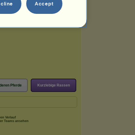
i
31.07.2026
cline
Accept
hexe
11.07.2026
deren Pferde
Kurzlebige Rassen
en Verlauf
er Teams ansehen