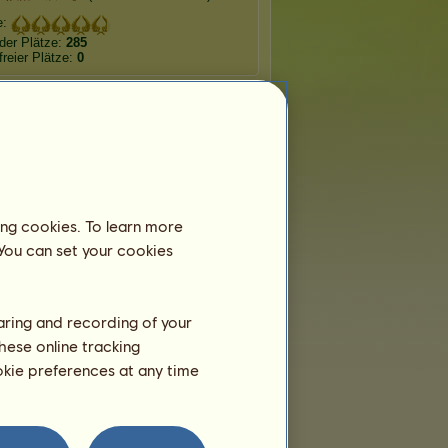
e:
der Plätze:
285
freier Plätze:
0
Glückwünsche
☆aimé】
hat insgesamt
22.764
nsche erhalten, davon kürzlich:
hn
Vor 20 Stunden
nika
Vor 1 Tag
ing cookies. To learn more
Clark
Vor 1 Tag
 You can set your cookies
nika
Vor 2 Tagen
Vor 3 Tagen
haring and recording of your
Die personalisierten UFOs
hese online tracking
ookie preferences at any time
:
Plutos Pergament
r
Geschenk
Datum