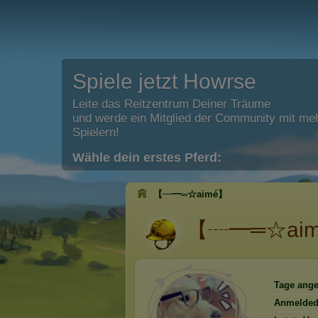
Spiele jetzt Howrse
Leite das Reitzentrum Deiner Träume
und werde ein Mitglied der Community mit meh
Spielern!
Wähle dein erstes Pferd:
【┈━═☆aimé】
【┈━═☆ai
Tage ange
Anmelded