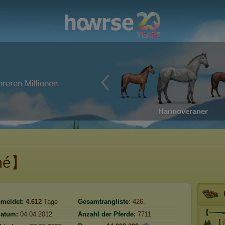
reren Millionen
Hannoveraner
mé】
meldet:
4.612
Tage
Gesamtrangliste:
426.
【┈━═
atum:
04.04.2012
Anzahl der Pferde:
7711
【