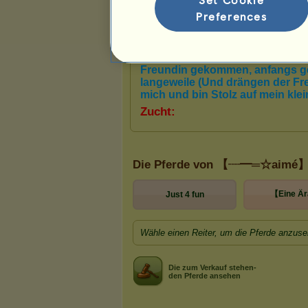
Preferences
Die Pferde von 【┈━═☆aimé
【Eine Ä
Just 4 fun
Wähle einen Reiter, um die Pferde anzuse
Die zum Verkauf stehen-
den Pferde ansehen