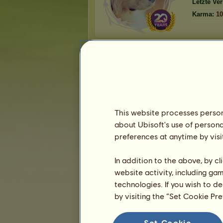
Letzte Ve
Karma:
10
Die Lieblingspferde
This website processes persona
about Ubisoft's use of persona
preferences at anytime by visi
Präsentation
In addition to the above, by c
website activity, including ga
technologies. If you wish to d
by visiting the “Set Cookie Pr
Set Cookie