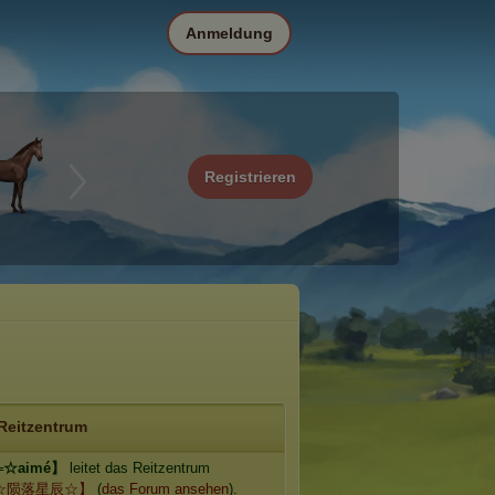
Anmeldung
Registrieren
Reitzentrum
☆aimé】
leitet das Reitzentrum
☆陨落星辰☆】
(
das Forum ansehen
).