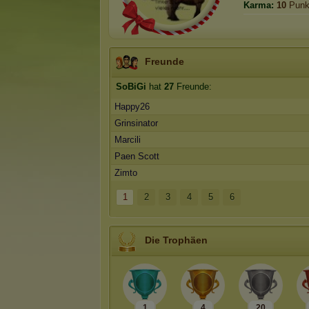
Karma:
10
Punk
Freunde
SoBiGi
hat
27
Freunde:
Happy26
Grinsinator
Marcili
Paen Scott
Zimto
1
2
3
4
5
6
Die Trophäen
1
4
20