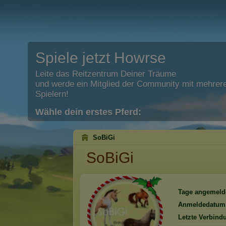
Spiele jetzt Howrse
Leite das Reitzentrum Deiner Träume
und werde ein Mitglied der Community mit mehrere
Spielern!
Wähle dein erstes Pferd:
SoBiGi
SoBiGi
Tage angemeld
Anmeldedatum
Letzte Verbind