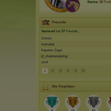
Karma:
10
Punk
Freunde
fauna-art
hat
27
Freunde:
Schnixi
mamaliat
Kaputter Zügel
jd_shadowsdarling
zisi4
1
2
3
4
5
6
Die Trophäen
6
22
63