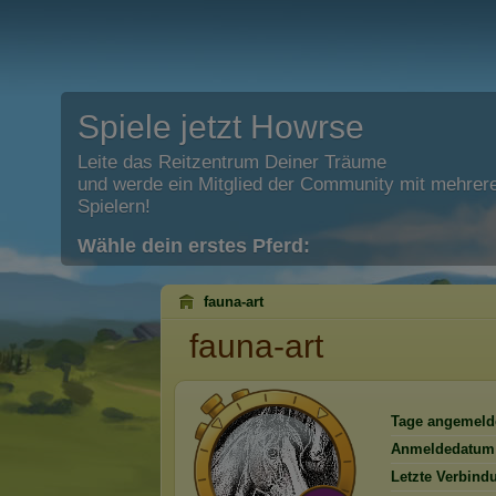
Spiele jetzt Howrse
Leite das Reitzentrum Deiner Träume
und werde ein Mitglied der Community mit mehrere
Spielern!
Wähle dein erstes Pferd:
fauna-art
fauna-art
Tage angemeld
Anmeldedatum
Letzte Verbind